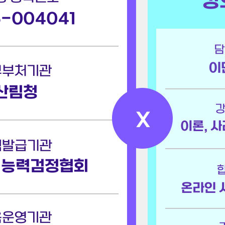
-004041
이
산림청
업능력검정협회