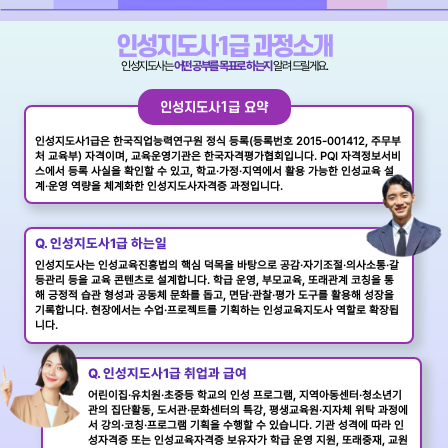
인성지도사1급 과정소개
인성지도사는
어떤 공부를 목표로 하는지
알려 드릴게요.
인성지도사1급 요약
인성지도사1급은 한국직업능력연구원 정식 등록(등록번호 2015-001412, 주무부
처 교육부) 자격이며, 교육운영기관은 한국자격평가협회입니다. PQI 자격정보서비
스에서 등록 사실을 확인할 수 있고, 학교·가정·지역에서 활용 가능한 인성교육 설
계·운영 역량을 체계화한 인성지도사자격증 과정입니다.
Q. 인성지도사1급 하는일
인성지도사는 인성교육진흥법의 핵심 덕목을 바탕으로 공감·자기조절·의사소통·갈
등관리 등을 교육 콘텐츠로 설계합니다. 학급 운영, 부모교육, 또래관계 코칭을 통
해 긍정적 습관 형성과 공동체 문화를 돕고, 면담·관찰·평가 도구를 활용해 성장을
기록합니다. 현장에서는 수업·프로젝트를 기획하는 인성교육지도사 역할로 확장됩
니다.
Q. 인성지도사1급 취업과 급여
어린이집·유치원·초중등 학교의 인성 프로그램, 지역아동센터·청소년기
관의 집단활동, 도서관·문화센터의 특강, 평생교육원·지자체 위탁 과정에
서 강의·코칭·프로그램 기획을 수행할 수 있습니다. 기관 성격에 따라 인
성자격증 또는 인성교육자격증 보유자가 학급 운영 지원, 또래중재, 교원