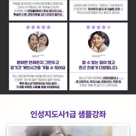
인성지도사1급 샘플강좌