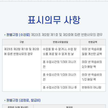
표시의무 사항
• 환불규정 (수강료)
제23조 제2항 제1호 및 제2호에 따른 반환사유의 경우
구분
반환사유발생일
반환금액
제23조 제2항 제1호 및 제2호
수업을 할 수 없거나, 수업 장
이미 낸 학습비를
에 따른 반환사유의 경우
소를 제공 할 수 없게 된 날
일할 계산한 금액
총 수업시간의 1/3이 지나기
이미 낸 학습비의
전
2/3 해당 액
총 수업시간의 1/2이 지나기
이미 낸 학습비의
전
1/2 해당 액
총 수업시간의 1/2이 지나 후
반환하지 아니함
• 환불규정 (검정료, 발급비)
검정료 (시험 응시료)
발급비