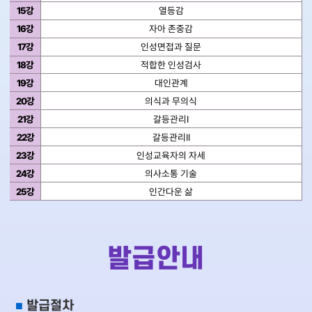
15강
열등감
16강
자아 존중감
17강
인성면접과 질문
18강
적합한 인성검사
19강
대인관계
20강
의식과 무의식
21강
갈등관리I
22강
갈등관리II
23강
인성교육자의 자세
24강
의사소통 기술
25강
인간다운 삶
발급안내
■
발급절차