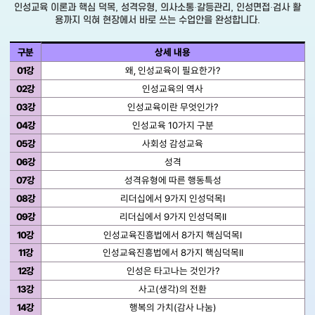
인성교육 이론과 핵심 덕목, 성격유형, 의사소통·갈등관리, 인성면접·검사 활
용까지 익혀 현장에서 바로 쓰는 수업안을 완성합니다.
구분
상세 내용
01강
왜, 인성교육이 필요한가?
02강
인성교육의 역사
03강
인성교육이란 무엇인가?
04강
인성교육 10가지 구분
05강
사회성 감성교육
06강
성격
07강
성격유형에 따른 행동특성
08강
리더십에서 9가지 인성덕목I
09강
리더십에서 9가지 인성덕목II
10강
인성교육진흥법에서 8가지 핵심덕목I
11강
인성교육진흥법에서 8가지 핵심덕목II
12강
인성은 타고나는 것인가?
13강
사고(생각)의 전환
14강
행복의 가치(감사 나눔)