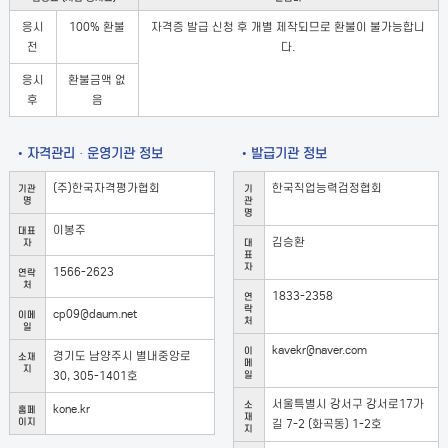
응시
100% 환불
자격증 발급 신청 후 개별 제작되므로 환불이 불가능합니
전
다.
응시
환불금액 없
후
음
• 자격관리 · 운영기관 정보
• 발급기관 정보
(주)한국자격평가협회
한국직업능력검정협회
기관
기
명
관
명
이봉주
대표
김승환
자
대
표
자
1566-2623
연락
처
1833-2358
연
락
cp09@daum.net
이메
처
일
kavekr@naver.com
이
경기도 남양주시 별내중앙로
소재
메
지
30, 305-1401호
일
서울특별시 강서구 강서로17가
소
kone.kr
홈페
재
이지
길 7-2 (화곡동) 1-2호
지