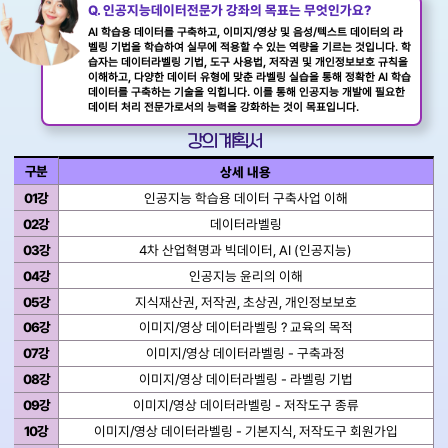
Q. 인공지능데이터전문가 강좌의 목표는 무엇인가요?
AI 학습용 데이터를 구축하고, 이미지/영상 및 음성/텍스트 데이터의 라
벨링 기법을 학습하여 실무에 적용할 수 있는 역량을 기르는 것입니다. 학
습자는 데이터라벨링 기법, 도구 사용법, 저작권 및 개인정보보호 규칙을
이해하고, 다양한 데이터 유형에 맞춘 라벨링 실습을 통해 정확한 AI 학습
데이터를 구축하는 기술을 익힙니다. 이를 통해 인공지능 개발에 필요한
데이터 처리 전문가로서의 능력을 강화하는 것이 목표입니다.
강의 계획서
구분
상세 내용
01강
인공지능 학습용 데이터 구축사업 이해
02강
데이터라벨링
03강
4차 산업혁명과 빅데이터, AI (인공지능)
04강
인공지능 윤리의 이해
05강
지식재산권, 저작권, 초상권, 개인정보보호
06강
이미지/영상 데이터라벨링 ? 교육의 목적
07강
이미지/영상 데이터라벨링 - 구축과정
08강
이미지/영상 데이터라벨링 - 라벨링 기법
09강
이미지/영상 데이터라벨링 - 저작도구 종류
10강
이미지/영상 데이터라벨링 - 기본지식, 저작도구 회원가입