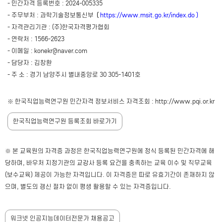
- 민간자격 등록번호 : 2024-005335
- 주무부처 : 과학기술정보통신부
(
https://www.msit.go.kr/index.do
)
- 자격관리기관 : (주)한국자격평가협회
- 연락처 : 1566-2623
- 이메일 : konekr@naver.com
- 담당자 : 김창환
- 주 소 : 경기 남양주시 별내중앙로 30 305-1401호
※ 한국직업능력연구원 민간자격 정보서비스 자격조회 : http://www.pqi.or.kr
한국직업능력연구원 등록조회 바로가기
※ 본 교육원의 자격증 과정은 한국직업능력연구원에 정식 등록된 민간자격에 해
당하며, 바우처 지정기관의 교강사 등록 요건을 충족하는 교육 이수 및 직무교육
(보수교육) 제공이 가능한 자격입니다. 이 자격증은 따로 유효기간이 존재하지 않
으며, 별도의 갱신 절차 없이 평생 활용할 수 있는 자격증입니다.
워크넷 인공지능데이터전문가 채용공고