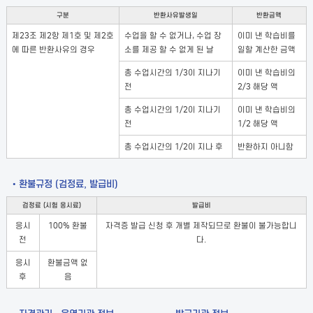
구분
반환사유발생일
반환금액
제23조 제2항 제1호 및 제2호
수업을 할 수 없거나, 수업 장
이미 낸 학습비를
에 따른 반환사유의 경우
소를 제공 할 수 없게 된 날
일할 계산한 금액
총 수업시간의 1/3이 지나기
이미 낸 학습비의
전
2/3 해당 액
총 수업시간의 1/2이 지나기
이미 낸 학습비의
전
1/2 해당 액
총 수업시간의 1/2이 지나 후
반환하지 아니함
• 환불규정 (검정료, 발급비)
검정료 (시험 응시료)
발급비
응시
100% 환불
자격증 발급 신청 후 개별 제작되므로 환불이 불가능합니
전
다.
응시
환불금액 없
후
음