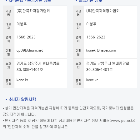
• 자격관리 · 운영기관 정보
• 발급기관 정보
(주)한국자격평가협회
(주)한국자격평가협회
기관
기관
명
명
이봉주
이봉주
대표
대표
자
자
1566-2623
1566-2623
연락
연락
처
처
cp09@daum.net
konekr@naver.com
이메
이메
일
일
경기도 남양주시 별내중앙로
경기도 남양주시 별내중앙로
소재
소재
지
지
30, 305-1401호
30, 305-1401호
kone.kr
kone.kr
홈페
홈페
이지
이지
• 소비자 알림사항
• 상기 민간자격은 자격기본법 규정에 따라 등록한 민간자격으로, 국가로부터 인정받은
공인자격이 아닙니다.
• 민간자격 등록 및 공인 제도에 대한 상세내용은 민간자격 정보 서비스(www.pqi.or.kr)
의 '민간자격 소개' 란을 참고하여 주십시오.