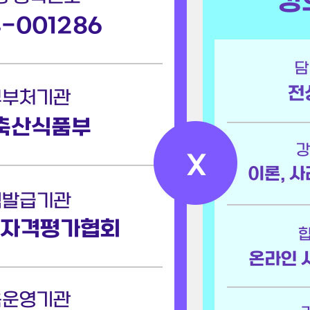
-001286
전
축산식품부
국자격평가협회