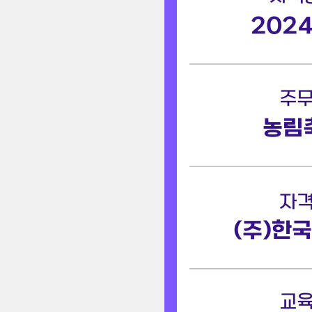
2024
농림
(주)한