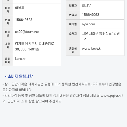
최재우
대표자
이봉주
대표
자
1566-9063
연락처
1566-2623
연락
처
a@a.com
이메일
cp09@daum.net
이메
서울 서초구 방배천로4안길
소재지
일
12
경기도 남양주시 별내중앙로
소재
지
www.krcls.kr
홈페이
30, 305-1401호
지
kone.kr
홈페
이지
• 소비자 알림사항
• 상기 민간자격은 자격기본법 규정에 따라 등록한 민간자격으로, 국가로부터 인정받은
공인자격이 아닙니다.
• 민간자격 등록 및 공인 제도에 대한 상세내용은 민간자격 정보 서비스(www.pqi.or.kr)
의 '민간자격 소개' 란을 참고하여 주십시오.