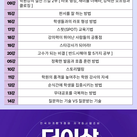
학원강의 실전 스킬 2부 [ 라포 형성, 재미를 더해라, 강력한 오프닝과
09강
클로징 ]
15강
판서를 잘 하는 방법
16강
학생들과의 라포 형성 방법
17강
스팟(SPOT) 교육기법
18강
강의력이 뛰어난 사람들의 공통점
19강
스타강사가 되어라!
20강
고수가 되는 비결 [ 반드시해야 할 5가지 공부 ]
05강
정확한 발음과 호흡 훈련 방법
10강
스토리텔링
11강
학원의 품격을 높여주는 학원 강사의 자세
12강
순식간에 학생을 집중시키는 방법
13강
무대공포를 극복하는 방법
14강
질문하는 기술 VS 질문받는 기술