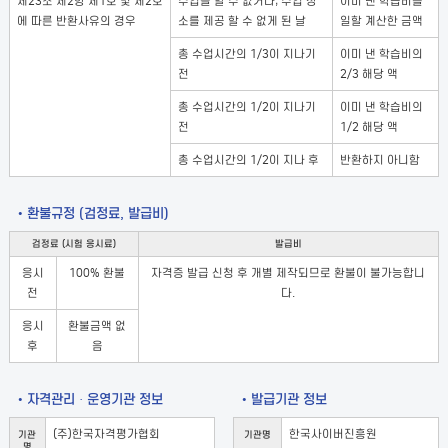
제23조 제2항 제1호 및 제2호
수업을 할 수 없거나, 수업 장
이미 낸 학습비를
에 따른 반환사유의 경우
소를 제공 할 수 없게 된 날
일할 계산한 금액
총 수업시간의 1/3이 지나기
이미 낸 학습비의
전
2/3 해당 액
총 수업시간의 1/2이 지나기
이미 낸 학습비의
전
1/2 해당 액
총 수업시간의 1/2이 지나 후
반환하지 아니함
• 환불규정 (검정료, 발급비)
검정료 (시험 응시료)
발급비
응시
100% 환불
자격증 발급 신청 후 개별 제작되므로 환불이 불가능합니
전
다.
응시
환불금액 없
후
음
• 자격관리 · 운영기관 정보
• 발급기관 정보
(주)한국자격평가협회
한국사이버진흥원
기관
기관명
명