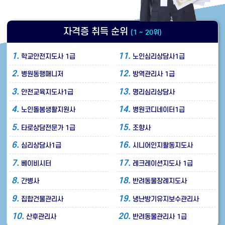
자격증 취득 순위
(1 ~ 20위)
1.
11.
학교안전지도사 1급
노인심리상담사1급
2.
12.
병원동행매니저
방역관리사 1급
3.
13.
안전교육지도사1급
명리심리상담사
4.
14.
노인돌봄생활지원사
병원코디네이터1급
5.
15.
타로상담전문가 1급
조향사
6.
16.
심리상담사1급
시니어인지활동지도사
7.
17.
베이비시터
레크레이션지도사 1급
8.
18.
간병사
반려동물장례지도사
9.
19.
집합건물관리사
냉난방기유지보수관리사
10.
20.
산후관리사
반려동물관리사 1급