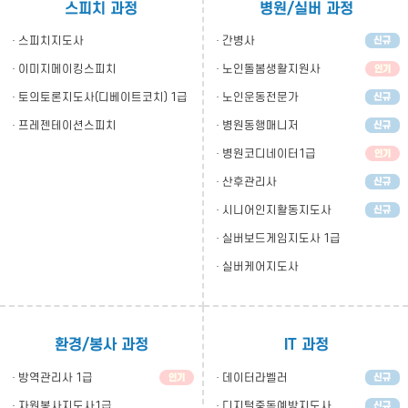
스피치 과정
병원/실버 과정
· 스피치지도사
· 간병사
· 이미지메이킹스피치
· 노인돌봄생활지원사
· 토의토론지도사(디베이트코치) 1급
· 노인운동전문가
· 프레젠테이션스피치
· 병원동행매니저
· 병원코디네이터1급
· 산후관리사
· 시니어인지활동지도사
· 실버보드게임지도사 1급
· 실버케어지도사
환경/봉사 과정
IT 과정
· 방역관리사 1급
· 데이터라벨러
· 자원봉사지도사1급
· 디지털중독예방지도사