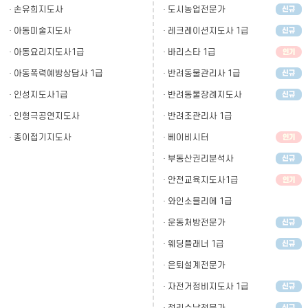
· 손유희지도사
· 도시농업전문가
· 아동미술지도사
· 레크레이션지도사 1급
· 아동요리지도사1급
· 바리스타 1급
· 아동폭력예방상담사 1급
· 반려동물관리사 1급
· 인성지도사1급
· 반려동물장례지도사
· 인형극공연지도사
· 반려조관리사 1급
· 종이접기지도사
· 베이비시터
· 부동산권리분석사
· 안전교육지도사1급
· 와인소믈리에 1급
· 운동처방전문가
· 웨딩플래너 1급
· 은퇴설계전문가
· 자전거정비지도사 1급
· 정리수납전문가