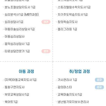
· 분노조절상담지도사 1급
· 스토리텔링수학지도사1급
· 심리분석사1급 (MBTI과정)
· 자기주도학습지도사1급
· 심리상담사1급
· 창의학습지도사
· 아동미술심리상담사1급
· 캘리그라피 1급
· 아동심리상담사
· 음악심리상담사 1급
· 타로상담전문가 1급
아동 과정
취/창업 과정
· (지역)아동교육지도사1급
· 가사관리사 1급
· 동화구연지도사
· 강의마스터
· 부모교육상담사1급
· 교육마술지도사1급
· 북아트1급
· 냉난방기유지보수관리사